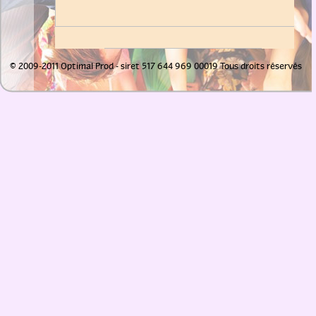
© 2009-2011 Optimal Prod - siret 517 644 969 00019 Tous droits réservés