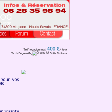
400 €
Tarif location maxi
/ Jour
Tarifs Dégressifs,
Grille Tarifaire
 pour vos
ls.