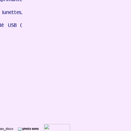
rimante
lunettes,
clé USB (